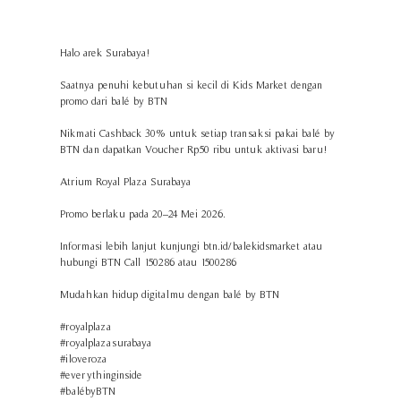
Halo arek Surabaya!
Saatnya penuhi kebutuhan si kecil di Kids Market dengan
promo dari balé by BTN
Nikmati Cashback 30% untuk setiap transaksi pakai balé by
BTN dan dapatkan Voucher Rp50 ribu untuk aktivasi baru!
Atrium Royal Plaza Surabaya
Promo berlaku pada 20–24 Mei 2026.
Informasi lebih lanjut kunjungi btn.id/balekidsmarket atau
hubungi BTN Call 150286 atau 1500286
Mudahkan hidup digitalmu dengan balé by BTN
#royalplaza
#royalplazasurabaya
#iloveroza
#everythinginside
#balébyBTN